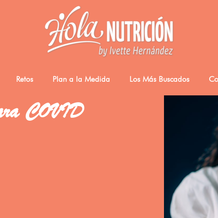
Retos
Plan a la Medida
Los Más Buscados
Co
para COVID