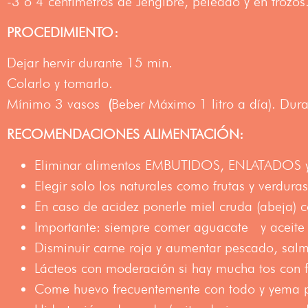
-3 o 4 centímetros de Jengibre, peleado y en trozos
PROCEDIMIENTO:
Dejar hervir durante 15 min.
Colarlo y tomarlo.
Mínimo 3 vasos
(
Beber Máximo 1 litro a día). Dur
RECOMENDACIONES ALIMENTACIÓN:
Eliminar alimentos EMBUTIDOS, ENLATADO
Elegir solo los naturales como frutas y verduras
En caso de acidez ponerle miel cruda (abeja) c
Importante: siempre comer aguacate y aceite
Disminuir carne roja y aumentar pescado, sal
Lácteos con moderación si hay mucha tos con 
Come huevo frecuentemente con todo y yema pa